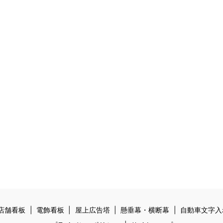
店舗看板
電飾看板
屋上広告塔
懸垂幕・横断幕
自動車文字入