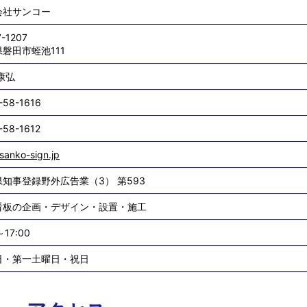
会社サンコー
-1207
磐田市蛭池111
康弘
-58-1616
-58-1612
sanko-sign.jp
知事登録野外広告業（3） 第593
看板の企画・デザイン・設置・施工
～17:00
日・第一土曜日・祝日