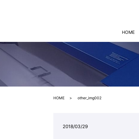
HOME
HOME
other_img002
2018/03/29